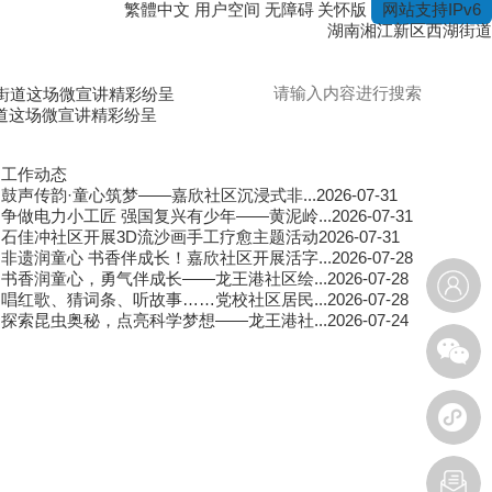
无障碍
关怀版
繁體中文
用户空间
网站支持IPv6
湖南湘江新区西湖街道
街道这场微宣讲精彩纷呈
西湖街道金星社区举办冬至主题活动，家校
工作动态
鼓声传韵·童心筑梦——嘉欣社区沉浸式非...
2026-07-31
争做电力小工匠 强国复兴有少年——黄泥岭...
2026-07-31
石佳冲社区开展3D流沙画手工疗愈主题活动
2026-07-31
非遗润童心 书香伴成长！嘉欣社区开展活字...
2026-07-28
书香润童心，勇气伴成长——龙王港社区绘...
2026-07-28
唱红歌、猜词条、听故事……党校社区居民...
2026-07-28
探索昆虫奥秘，点亮科学梦想——龙王港社...
2026-07-24