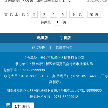
金融赋能产业发展 | 如何以基金助力上市企业做优做强 湖南湘江新区交出高分答卷
2023-05-19
首 页
上一页
1
2
3
4
5
下一页
尾 页
转到第
页
电脑版
|
手机版
|
站点地图
政府查号台
主办单位：长沙市岳麓区人民政府办公室
承办单位：湖南湘江新区管理委员会行政审批服务局
总值班室：0731-88999998
政务大厅：0731-88999216（二办 岳麓厅）；0731-85114489（三办
高新厅）
湖南湘江新区互联网违法和不良信息举报电话：0731-88999830
网站技术支持：0731-88999912