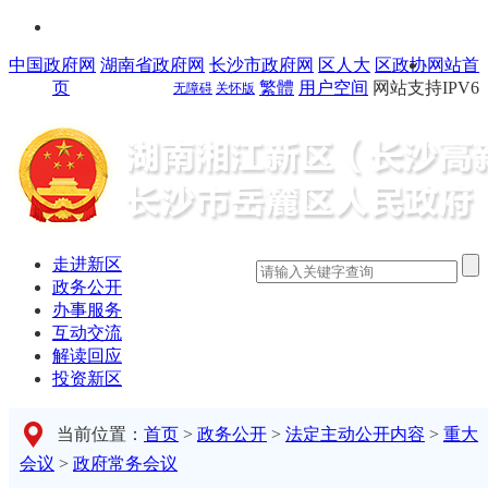
中国政府网
湖南省政府网
长沙市政府网
区人大
区政协
网站首
页
繁體
用户空间
网站支持IPV6
无障碍
关怀版
走进新区
政务公开
办事服务
互动交流
解读回应
投资新区
当前位置：
首页
>
政务公开
>
法定主动公开内容
>
重大
会议
>
政府常务会议