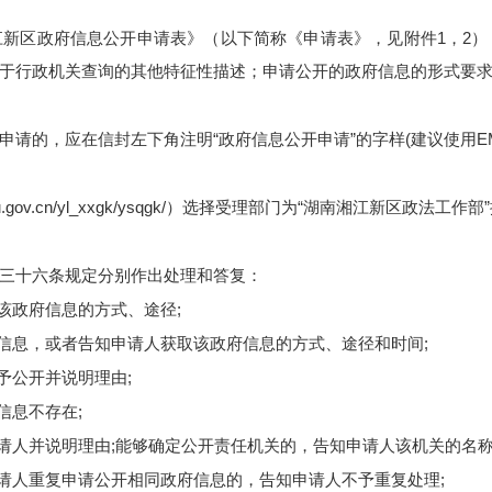
江新区政府信息公开申请表》（以下简称《申请表》，见附件
1
，
2
）
于行政机关查询的其他特征性描述；申请公开的政府信息的形式要
申请的，应在信封左下角注明“政府信息公开申请”的字样
(
建议使用
E
u.gov.cn/yl_xxgk/ysqgk/
）选择受理部门为“湖南湘江新区政法工作部
三十六条规定分别作出处理和答复：
该政府信息的方式、途径
;
信息，或者告知申请人获取该政府信息的方式、途径和时间
;
予公开并说明理由
;
信息不存在
;
请人并说明理由
;
能够确定公开责任机关的，告知申请人该机关的名
请人重复申请公开相同政府信息的，告知申请人不予重复处理
;