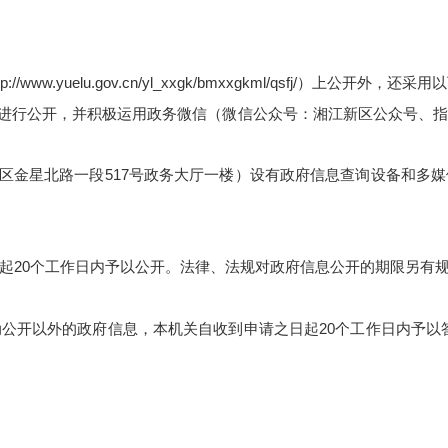
tp://www.yuelu.gov.cn/yl_xxgk/bmxxgkml/qsfj/
）上公开外，还采用以
进行公开，
并积极运用政务微信（微信公众号：湘江新区公众号、
区金星北路一段
517
号政务大厅一楼）设有政府信息查询设备和多媒
起
20
个工作日内予以公开。法律、法规对政府信息公开的期限另有
动公开以外的政府信息，本机关自收到申请之日起
20
个工作日内予以